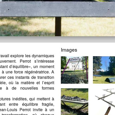
Images
 travail explore les dynamiques
uvement. Perrot s’intéresse
nstant d’équilibre», un moment
e à une force régénératrice. A
urer ces instants de transition
e, où la matière et l’esprit
nce à de nouvelles formes
ptures inédites, qui mettent à
ant entre équilibre fragile,
an-Louis Perrot invite à un
t transformation, où chaque