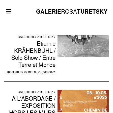
ROSA
GALERIE
TURETSKY
GALERIE
ROSA
TURETSKY
Etienne
KRÄHENBÜHL /
Solo Show / Entre
Terre et Monde
Exposition du 07 mai au 27 juin 2026
GALERIE
ROSA
TURETSKY
A L'ABORDAGE /
EXPOSITION
HORS LES MURS